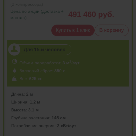
(2 компрессора)
Цена по акции (доставка +
491 460 руб.
монтаж)
Купить в 1 клик
В корзину
Для 15-и человек
3
Объем переработки:
3 м
/сут.
Залповый сброс:
850 л.
Вес:
625 кг.
Длина:
2 м
Ширина:
1.2 м
Высота:
3.1 м
Глубина залегания:
145 см
Потреблeние энергии:
2 кВт/сут