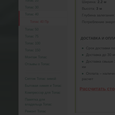
Топас 20
Ширина:
2.2 м
Топас 30
Высота:
3 м
Топас 40
Глубина залегания
Потреблeние энерг
Топас 40 Пр
Топас 50
Топас 75
ДОСТАВКА И ОПЛ
Топас 100
Срок доставки по
Топас 150
Доставка до 30 
Монтаж Топас
Доставка свыше 
Отзывы о Топас
км
Оплата – налич
расчет
Септик Топас зимой
Бытовая химия и Топас
Рассчитать ст
Компрессор для Топас
Памятка для
владельца Топас
Ремонт Топас