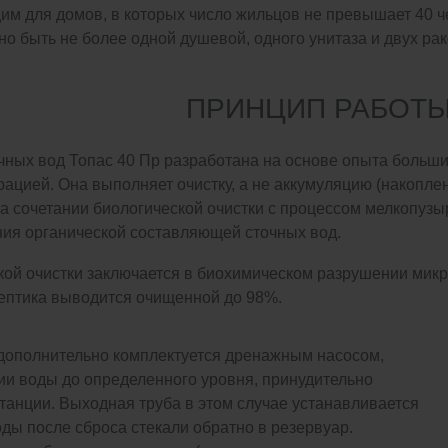
щим для домов, в которых число жильцов не превышает 40 
но быть не более одной душевой, одного унитаза и двух рак
ПРИНЦИП РАБОТ
чных вод Топас 40 Пр разработана на основе опыта больши
ацией. Она выполняет очистку, а не аккумуляцию (накопле
а сочетании биологической очистки с процессом мелкопузы
ния органической составляющей сточных вод.
кой очистки заключается в биохимическом разрушении мик
септика выводится очищенной до 98%.
 дополнительно комплектуется дренажным насосом,
ии воды до определенного уровня, принудительно
танции. Выходная труба в этом случае устанавливается
воды после сброса стекали обратно в резервуар.