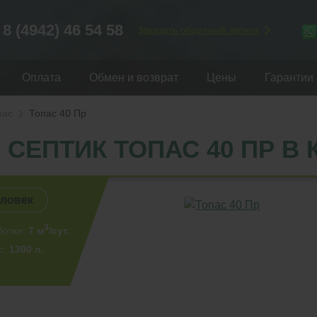
8 (4942) 46 54 58
Заказать обратный звонок
Оплата
Обмен и возврат
Цены
Гарантии
пас
Топас 40 Пр
СЕПТИК ТОПАС 40 ПР В
еловек
3
ботки:
7 м
/сут.
с:
1300 л.