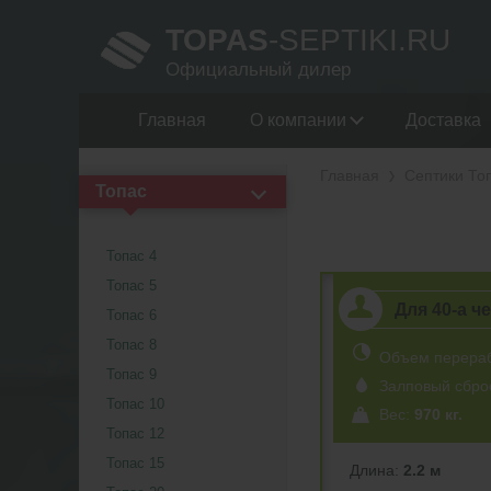
TOPAS
-SEPTIKI.RU
Официальный дилер
Главная
О компании
Доставка
Главная
Септики То
Топас
Топас 4
Топас 5
Для 40-a ч
Топас 6
Топас 8
Объем перера
Топас 9
Залповый сбро
Топас 10
Вес:
970 кг.
Топас 12
Топас 15
Длина:
2.2 м