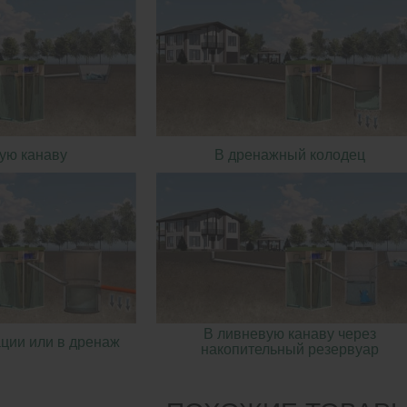
ую канаву
В дренажный колодец
В ливневую канаву через
ции или в дренаж
накопительный резервуар