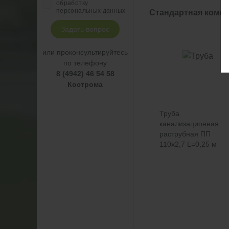
обработку
персональных данных
Стандартная компле
Задать вопрос
или проконсультируйтесь
по телефону
8 (4942) 46 54 58
Кострома
Труба
канализационная
раструбная ПП
110х2,7 L=0,25 м