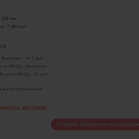
:
125 см
ии:
7 кВт/сут
АТА
 Костроме – от 1 дня
км от МКАД – бесплатно
30 км от МКАД – 50 руб/
ный или безналичный
оимость доставки
Получить бесплатную консультаци