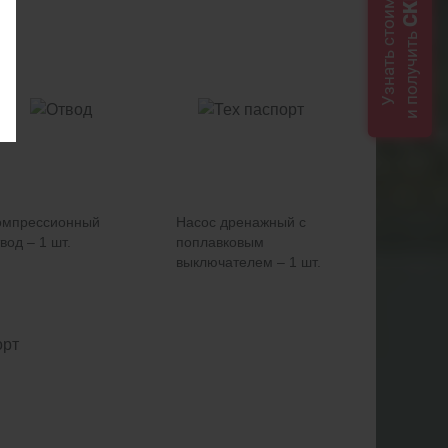
Узнать стоимость
и получить
омпрессионный
Насос дренажный с
вод – 1 шт.
поплавковым
выключателем – 1 шт.