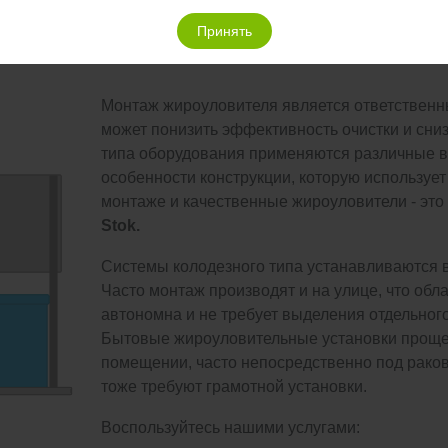
мойку чаще устанавливается на небольших предприятиях и
Принять
Монтаж жироуловителя является ответственны
может понизить эффективность очистки и сниз
типа оборудования применяются различные в
особенности конструкции, которую используе
монтаже и качественные жироуловители - это
Stok.
Системы колодезного типа устанавливаются 
Часто монтаж производят и на улице, что об
автономна и не требует выделения отдельног
Бытовые жироуловительные установки проще 
помещении, часто непосредственно под ракови
тоже требуют грамотной установки.
Воспользуйтесь нашими услугами: