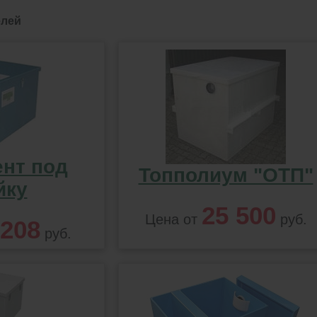
елей
ент под
Топполиум "ОТП"
йку
25 500
Цена от
руб.
 208
руб.