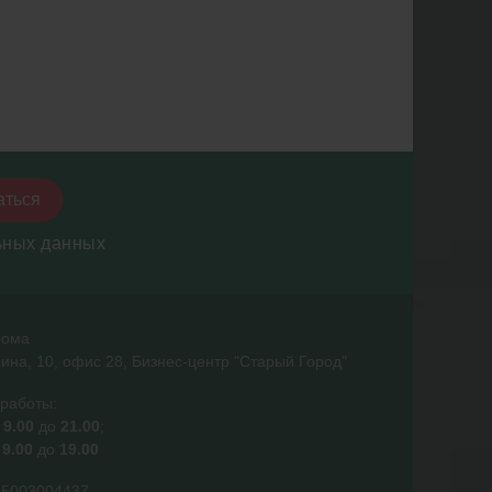
аться
ьных данных
трома
нина, 10, офис 28, Бизнес-центр "Старый Город"
работы:
с
9.00
до
21.00
;
с
9.00
до
19.00
85003004437