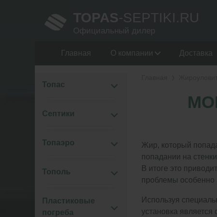
TOPAS
-SEPTIKI.RU
Официальный дилер
Главная
О компании
Доставка
Главная
Жироулови
Топас
МО
Септики
Топаэро
Жир, который попада
попадании на стенки 
В итоге это приводи
Тополь
проблемы особенно 
Используя специальн
Пластиковые
установка является
погреба