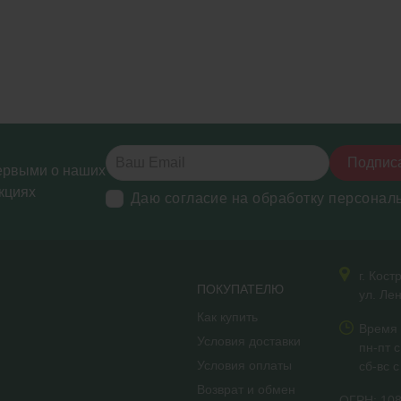
Подпис
ервыми о наших
кциях
Даю согласие на обработку персонал
г. Кос
ПОКУПАТЕЛЮ
ул. Ле
Как купить
Время 
Условия доставки
пн-пт 
Условия оплаты
сб-вс 
Возврат и обмен
ОГРН: 10