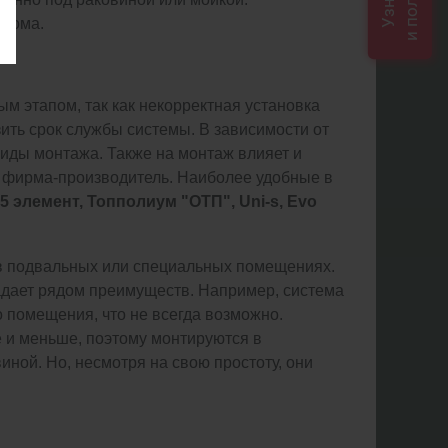
 дома.
м этапом, так как некорректная установка
ить срок службы системы. В зависимости от
иды монтажа. Также на монтаж влияет и
т фирма-производитель. Наиболее удобные в
5 элемент, Топполиум "ОТП", Uni-s, Evo
в подвальных или специальных помещениях.
ладает рядом преимуществ. Например, система
о помещения, что не всегда возможно.
и меньше, поэтому монтируются в
ной. Но, несмотря на свою простоту, они